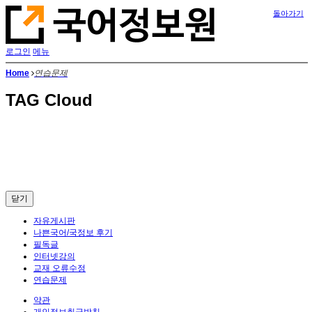
돌아가기
로그인
메뉴
Home
연습문제
TAG Cloud
닫기
자유게시판
나쁜국어/국정보 후기
필독글
인터넷강의
교재 오류수정
연습문제
약관