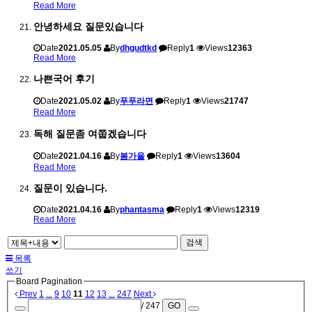
Read More
안녕하세요 질문있습니다
Date
2021.05.05
By
dhgudtkd
Reply
1
Views
12363
Read More
나쁜국어 후기
Date
2021.05.02
By
푸푸라면
Reply
1
Views
21747
Read More
독해 질문좀 여쭙겠습니다
Date
2021.04.16
By
봄가을
Reply
1
Views
13604
Read More
질문이 있습니다.
Date
2021.04.16
By
phantasma
Reply
1
Views
12319
Read More
검색
목록
쓰기
Board Pagination
Prev
1
...
9
10
11
12
13
...
247
Next
/ 247
GO