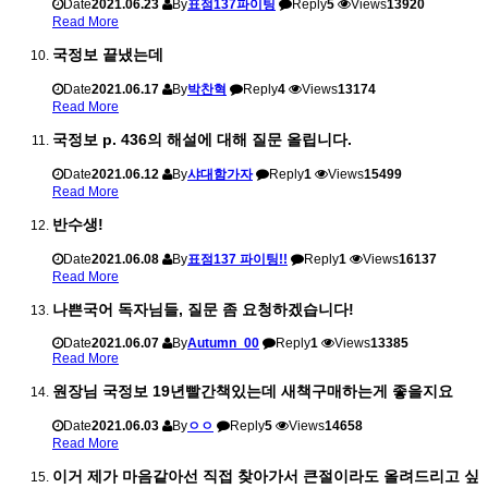
Date
2021.06.23
By
표점137파이팅
Reply
5
Views
13920
Read More
국정보 끝냈는데
Date
2021.06.17
By
박찬혁
Reply
4
Views
13174
Read More
국정보 p. 436의 해설에 대해 질문 올립니다.
Date
2021.06.12
By
샤대함가자
Reply
1
Views
15499
Read More
반수생!
Date
2021.06.08
By
표점137 파이팅!!
Reply
1
Views
16137
Read More
나쁜국어 독자님들, 질문 좀 요청하겠습니다!
Date
2021.06.07
By
Autumn_00
Reply
1
Views
13385
Read More
원장님 국정보 19년빨간책있는데 새책구매하는게 좋을지요
Date
2021.06.03
By
ㅇㅇ
Reply
5
Views
14658
Read More
이거 제가 마음같아선 직접 찾아가서 큰절이라도 올려드리고 싶