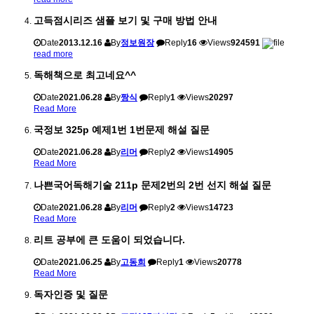
고득점시리즈 샘플 보기 및 구매 방법 안내
Date
2013.12.16
By
정보원장
Reply
16
Views
924591
read more
독해책으로 최고네요^^
Date
2021.06.28
By
짱식
Reply
1
Views
20297
Read More
국정보 325p 예제1번 1번문제 해설 질문
Date
2021.06.28
By
리머
Reply
2
Views
14905
Read More
나쁜국어독해기술 211p 문제2번의 2번 선지 해설 질문
Date
2021.06.28
By
리머
Reply
2
Views
14723
Read More
리트 공부에 큰 도움이 되었습니다.
Date
2021.06.25
By
고동희
Reply
1
Views
20778
Read More
독자인증 및 질문