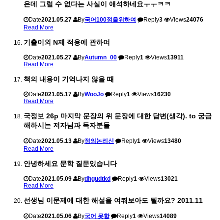
은데 그럴 수 없다는 사실이 애석하네요ㅜㅜㅋㅋ
Date
2021.05.27
By
국어100점을위하여
Reply
3
Views
24076
Read More
기출이외 N제 적용에 관하여
Date
2021.05.27
By
Autumn_00
Reply
1
Views
13911
Read More
책의 내용이 기억나지 않을 때
Date
2021.05.17
By
WooJo
Reply
1
Views
16230
Read More
국정보 26p 마지막 문장의 위 문장에 대한 답변(생각). to 궁금
해하시는 저자님과 독자분들
Date
2021.05.13
By
정의논리신
Reply
1
Views
13480
Read More
안녕하세요 문학 질문있습니다
Date
2021.05.09
By
dhgudtkd
Reply
1
Views
13021
Read More
선생님 이문제에 대한 해설을 여쭤보아도 될까요? 2011.11
Date
2021.05.06
By
국어 못함
Reply
1
Views
14089