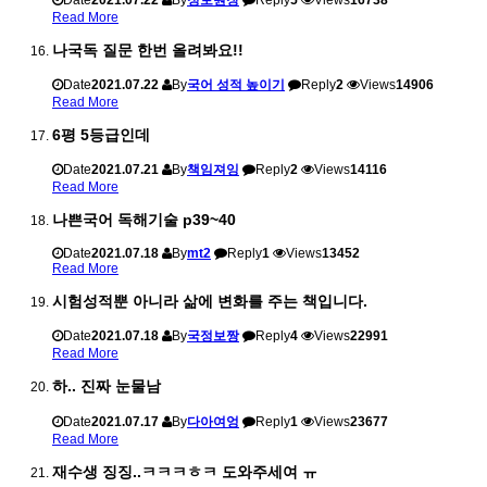
Date
2021.07.22
By
정보원장
Reply
5
Views
16738
Read More
나국독 질문 한번 올려봐요!!
Date
2021.07.22
By
국어 성적 높이기
Reply
2
Views
14906
Read More
6평 5등급인데
Date
2021.07.21
By
책임져잉
Reply
2
Views
14116
Read More
나쁜국어 독해기술 p39~40
Date
2021.07.18
By
mt2
Reply
1
Views
13452
Read More
시험성적뿐 아니라 삶에 변화를 주는 책입니다.
Date
2021.07.18
By
국정보짱
Reply
4
Views
22991
Read More
하.. 진짜 눈물남
Date
2021.07.17
By
다아여엉
Reply
1
Views
23677
Read More
재수생 징징..ㅋㅋㅋㅎㅋ 도와주세여 ㅠ