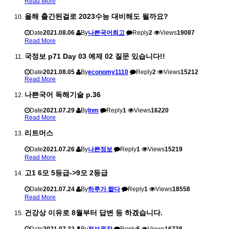
Read More
올해 출간된걸로 2023수능 대비해도 될까요?
Date
2021.08.06
By
나쁜국어최고
Reply
2
Views
19087
Read More
국정보 p71 Day 03 예제 02 질문 있습니다!!
Date
2021.08.05
By
economy1110
Reply
2
Views
15212
Read More
나쁜국어 독해기술 p.36
Date
2021.07.29
By
lnm
Reply
1
Views
16220
Read More
리트머스
Date
2021.07.26
By
나쁜정보
Reply
1
Views
15219
Read More
고1 6모 5등급->9모 2등급
Date
2021.07.24
By
하루가 짧다
Reply
1
Views
18558
Read More
건강상 이유로 8월부터 답변 등 하겠습니다.