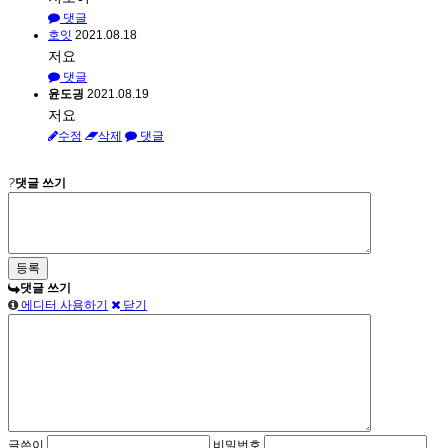
댓글
호잇
2021.08.18
저요
댓글
윤도긩
2021.08.19
저요
수정
삭제
댓글
?
댓글 쓰기
댓글 쓰기
에디터 사용하기
닫기
글쓴이
비밀번호