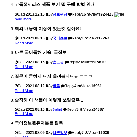
고득점시리즈 샘플 보기 및 구매 방법 안내
Date
2013.12.16
By
정보원장
Reply
16
Views
924423
read more
책의 내용에 이상이 있는것 같아요!
Date
2021.08.16
By
국어초보
Reply
1
Views
17262
Read More
나쁜 국어독해 기술, 국정보
Date
2021.08.16
By
윤도긩
Reply
2
Views
15610
Read More
질문이 묻혀서 다시 올려봅니다ㅠ ㅋㅋㅋ
Date
2021.08.12
By
할루
Reply
4
Views
16931
Read More
솔직히 이 책들이 이렇게 쓰일줄은...
Date
2021.08.10
By
6plist
Reply
3
Views
24387
Read More
국어정보원유저분들 필독
Date
2021.08.09
By
나쁜정보
Reply
7
Views
16036