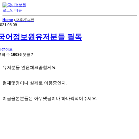
로그인
메뉴
Home
자유게시판
021.08.09
국어정보원유저분들 필독
나쁜정보
조회 수
16036
댓글
7
유저분들 인원체크좀할게요
현재몇명이나 실제로 이용중인지.
이글을본분들은 아무댓글이나 하나씩적어주세요.