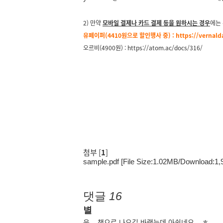
2)
만약
모바일 결제나 카드 결제 등을 원하시는 경우
에는
유페이퍼(4410원으로 할인행사 중) :
https://vernal
오르비(4900원) :
https://atom.ac/docs/316/
첨부 [
1
]
sample.pdf
[File Size:1.02MB/Download:1,
댓글
16
별
음... 책으로 나오길 바랬는데 아쉽네요... ㅎ