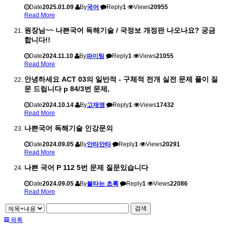
Date
2025.01.09
By
국어
Reply
1
Views
20955
Read More
원장님~~ 나쁜국어 독해기술 / 국정보 개정판 나오나요? 궁금
합니다!!
Date
2024.11.10
By
파이팅
Reply
1
Views
21055
Read More
안녕하세요 ACT 03의 일반적 - 구체적 전개 실전 문제 풀이 질
문 드립니다 p 84/3번 문제,
Date
2024.10.14
By
고재영
Reply
1
Views
17432
Read More
나쁜국어 독해기술 인강문의
Date
2024.09.05
By
안타안타
Reply
1
Views
20291
Read More
나쁜 국어 P 112 5번 문제 질문있습니다
Date
2024.09.05
By
불타는 초록
Reply
1
Views
22086
Read More
검색
목록