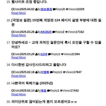
웹사이트 조정 중입니다.
Date
2025.04.02
By
정보원장
Reply
0
Views
11029
Read More
[국정보 질문] 15번째 개정판 124 페이지 설명 부분에 대한 질
문
Date
2025.03.26
By
AK2025
Reply
2
Views
17162
Read More
안녕하세요 ~ 교재 외적인 질문인데 혹시 조언을 구할 수 있을
까요?
Date
2025.03.20
By
1234
Reply
1
Views
21394
Read More
다시한번 감사인사드리려고 올립니다
Date
2025.02.18
By
이병희
Reply
1
Views
17847
Read More
나쁜국어 독해기술 (2025년)
Date
2025.02.14
By
제로
Reply
1
Views
17442
Read More
의미단위로 끊어읽는게 뭔지 모르겠어요ㅠㅠ