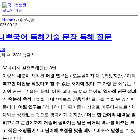
로그인
메뉴
Home
자유게시판
025.09.12
나쁜국어 독해기술 문장 독해 질문
동휘
조회 수
12881
댓글
2
63페이지 실전독해연습 3번
이렇게 새로이 시작된
어원 연구는
/ 오늘날까지 계속되었지만, / 아직
확고한 터전을 닦았다고 할 수 없는 처지에 있다
. 그 가장 큰 이유는, /
어원 연구는 / 음운, 문법, 어휘, 의미 등 여러 분야의
역사적 연구 성과
가 충분히 축적
되었을 때에 / 비로소
믿음직한 결과
를 얻을 수 있기 때
문이다.
어원 연구는 /
하나하나의 단어를 대상으로 이루어지므로 / 체
계와는 상관없는 것으로 생각하기 쉽지만, /
어느 한 단어의 내력을 밝
히고 / 그 근원에까지 거슬러 올라가는 일은 국어의 역사를 비추는 크
고 작은 조명들이 / 그 단어에 초점을 맞출 때에 / 비로소 달성
될 수 있
는 것이다.