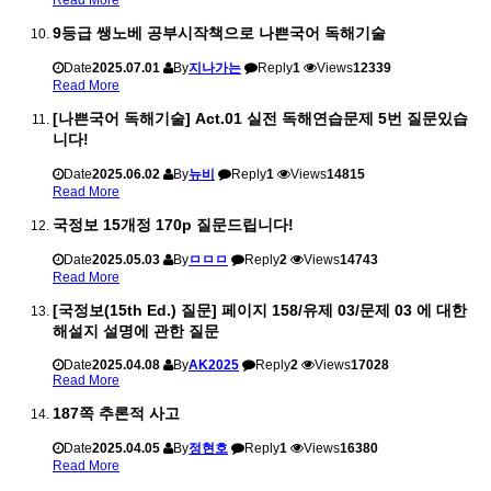
9등급 쌩노베 공부시작책으로 나쁜국어 독해기술
Date
2025.07.01
By
지나가는
Reply
1
Views
12339
Read More
[나쁜국어 독해기술] Act.01 실전 독해연습문제 5번 질문있습
니다!
Date
2025.06.02
By
뉴비
Reply
1
Views
14815
Read More
국정보 15개정 170p 질문드립니다!
Date
2025.05.03
By
ㅁㅁㅁ
Reply
2
Views
14743
Read More
[국정보(15th Ed.) 질문] 페이지 158/유제 03/문제 03 에 대한
해설지 설명에 관한 질문
Date
2025.04.08
By
AK2025
Reply
2
Views
17028
Read More
187쪽 추론적 사고
Date
2025.04.05
By
정현호
Reply
1
Views
16380
Read More