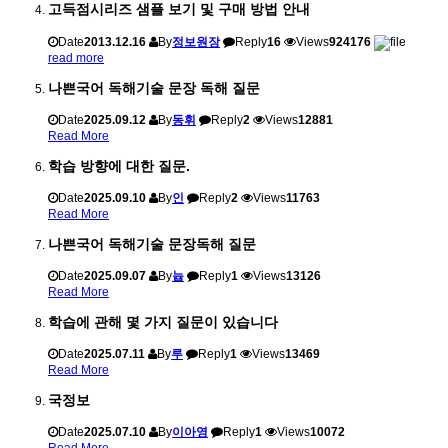
고득점시리즈 샘플 보기 및 구매 방법 안내
Date
2013.12.16
By
정보원장
Reply
16
Views
924176
read more
나쁜국어 독해기술 문장 독해 질문
Date
2025.09.12
By
동휘
Reply
2
Views
12881
Read More
학습 방향에 대한 질문.
Date
2025.09.10
By
인
Reply
2
Views
11763
Read More
나쁜국어 독해기술 문장독해 질문
Date
2025.09.07
By
늅
Reply
1
Views
13126
Read More
학습에 관해 몇 가지 질문이 있습니다
Date
2025.07.11
By
루
Reply
1
Views
13469
Read More
국정보
Date
2025.07.10
By
이아영
Reply
1
Views
10072
Read More